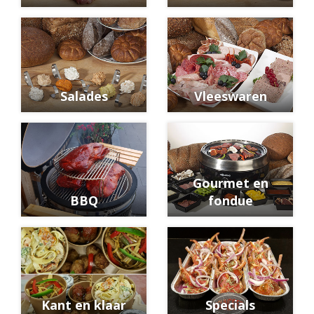
Salades
Vleeswaren
Gourmet en
BBQ
fondue
Kant en klaar
Specials