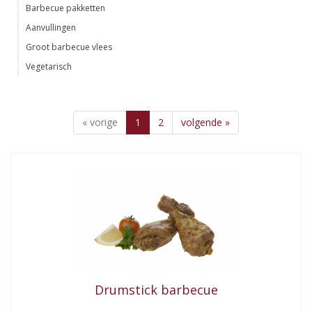
Barbecue pakketten
Aanvullingen
Groot barbecue vlees
Vegetarisch
« vorige
1
2
volgende »
Drumstick barbecue