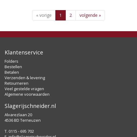
« vorige
1
2
volgende »
Klantenservice
Folders
Bestellen
Betalen
Verzenden & levering
Retourneren
Veel gestelde vragen
Algemene voorwaarden
Slagerijschneider.nl
Alvarezlaan 20
4536 BD Terneuzen
T. 0115 - 695 702
E.
info@slagerijschneider.nl