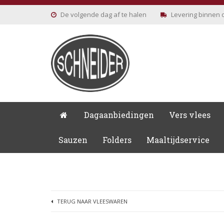
De volgende
dag af te halen
Levering
binnen 
Dagaanbiedingen
Vers vlees
Sauzen
Folders
Maaltijdservice
TERUG NAAR VLEESWAREN