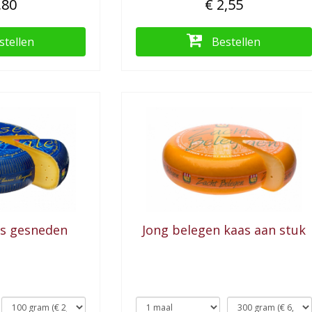
,80
€ 2,55
stellen
Bestellen
as gesneden
Jong belegen kaas aan stuk