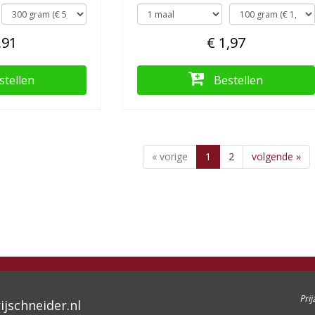
,91
€ 1,97
stellen
Bestellen
« vorige
1
2
volgende »
Pri
ijschneider.nl