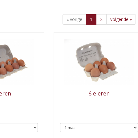
« vorige
1
2
volgende »
ieren
6 eieren