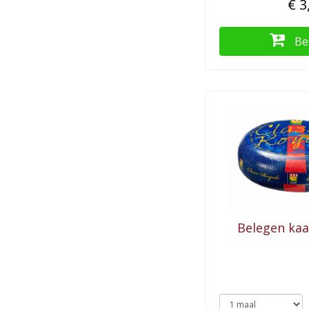
€ 3
Be
Belegen ka