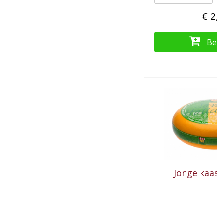
€ 2
Be
Jonge kaa