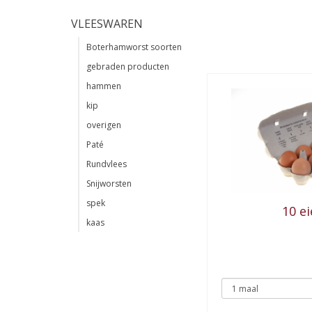
VLEESWAREN
Boterhamworst soorten
gebraden producten
hammen
kip
overigen
Paté
Rundvlees
Snijworsten
spek
10 e
kaas