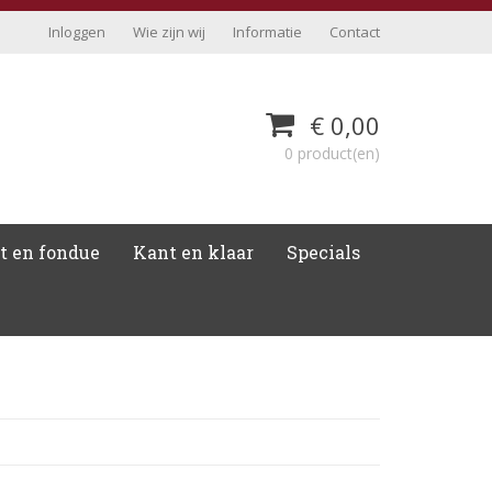
Inloggen
Wie zijn wij
Informatie
Contact
€ 0,00
0 product(en)
t en fondue
Kant en klaar
Specials