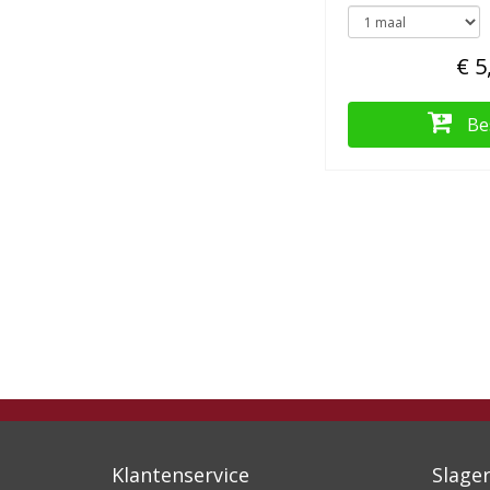
€ 5
Be
Klantenservice
Slager