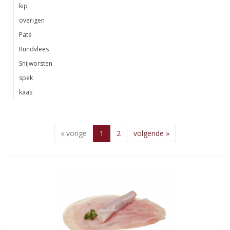
kip
overigen
Paté
Rundvlees
Snijworsten
spek
kaas
« vorige
1
2
volgende »