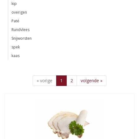
kip
overigen
Paté
Rundvlees
Snijworsten
spek
kaas
« vorige
1
2
volgende »